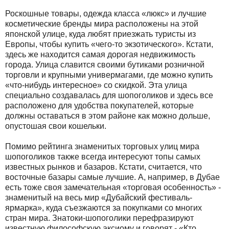
Роскошные товары, одежда класса «люкс» и лучшие
косметические бренды мира расположены на этой
японской улице, куда любят приезжать туристы из
Европы, чтобы купить «чего-то экзотического». Кстати,
здесь же находится самая дорогая недвижимость
города. Улица славится своими бутиками розничной
торговли и крупными универмагами, где можно купить
«что-нибудь интересное» со скидкой. Эта улица
специально создавалась для шопоголиков и здесь все
расположено для удобства покупателей, которые
должны оставаться в этом районе как можно дольше,
опустошая свои кошельки.
Помимо рейтинга знаменитых торговых улиц мира
шопоголиков также всегда интересуют топы самых
известных рынков и базаров. Кстати, считается, что
восточные базары самые лучшие. А, например, в Дубае
есть тоже своя замечательная «торговая особенность» -
знаменитый на весь мир «Дубайский фестиваль-
ярмарка», куда съезжаются за покупками со многих
стран мира. Знатоки-шопоголики перефразируют
известную философскую аксиому и говорят - «Кто