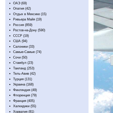
ОАЭ
(69)
Опатия
(42)
Отдых в Мексике
(15)
Ривьера Майя
(19)
Россия
(859)
Ростов-на-Дону
(590)
СССР
(19)
США
(94)
Салоники
(33)
Самые-Самые
(74)
Сочи
(50)
Стамбул
(23)
Таиланд
(253)
Тель-Авив
(42)
Турция
(131)
Украина
(168)
Финляндия
(49)
Флоренция
(79)
Франция
(405)
Халкидики
(55)
Хорватия
(81)