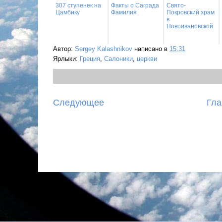
307 ступенек на
Факты о Саграда
Свято-
Цамбику
Фамилия
Покровский храм
в
Новоивановской
Автор:
Sergey Kalashnikov
написано в
15:31
Ярлыки:
Греция
,
Салоники
,
церкви
Следующее
Гла