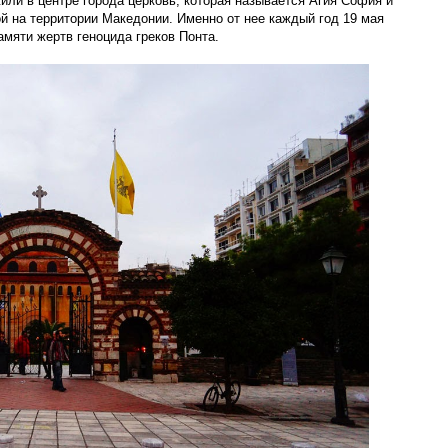
ли в центре города церковь, которая называется Агия София и
 на территории Македонии. Именно от нее каждый год 19 мая
амяти жертв геноцида греков Понта.