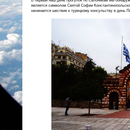
В первый наш день прогулок по Салоникам мы обнаружи
является символом Святой Софии Константинопольской
начинается шествие к турецкому консульству в день П