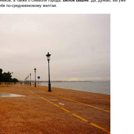
ников, а также о символе города,
Белой Башне
. Да, думаю, вы уже
себе по-средневековому желтая.