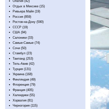
Опатия
(42)
Отдых в Мексике
(15)
Ривьера Майя
(19)
Россия
(859)
Ростов-на-Дону
(590)
СССР
(19)
США
(94)
Салоники
(33)
Самые-Самые
(74)
Сочи
(50)
Стамбул
(23)
Таиланд
(253)
Тель-Авив
(42)
Турция
(131)
Украина
(168)
Финляндия
(49)
Флоренция
(79)
Франция
(405)
Халкидики
(55)
Хорватия
(81)
Черногория
(115)