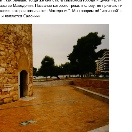
", как раньше. Тогда же она стала символом города и целой части
дарстве Македония. Название которого греки, к слову, не признают и
авии, которая называется Македония". Мы говорим об "истинной" с
й и являются Салоники.