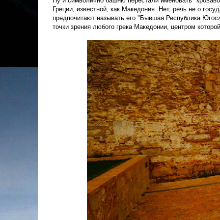
Ну и символично башню перестали именовать "кровавой
Греции, известной, как Македония. Нет, речь не о госу
предпочитают называть его "Бывшая Республика Югосл
точки зрения любого грека Македонии, центром которо