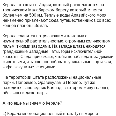
Керала это штат в Индии, который располагается на
тропическом Малабарском берегу, который тянется
более чем на 500 км. Теплые воды Аравийского моря
неизменно привлекают сюда путешественников со всех
концов планеты Земля.
Керала славится потрясающими пляжами с
изумительной растительностью, огромным количеством
пальм, тихими заводями. На западе штата находятся
грандиозные Западные Гаты, горы исключительной
красоты. Сюда приезжают, чтобы понаблюдать за дикими
животными, а также попробовать уникальные сорта чая,
кофе, закупиться специями.
На территории штата расположены национальные
парки. Например, Эравикулам и Перияр. Тут же
находится заповедник Ваянад, в котором живут слоны,
обезьяны и даже тигры.
А что еще мы знаем о Керале?
1) Керала многонациональный штат. Тут в мире и