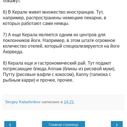
покажут.
6) В Керале живет множество иностранцев. Тут,
например, распространены немецкие пекарни, в
которых работают сами немцы.
7) А еще Керала является одним их центров для
поклонников йоги. Например, в этом штате огромное
количество отелей, который специализируются на йоге
Аюрведа.
8) Керала еще и гастрономический рай. Тут подают
потрясающие блюда Аппам (блины из рисовой муки),
Путту (рисовые вафли с кокосом), Каппу (тапиока с
рыбным карри) и прочее, прочее.
Sergey Kalashnikov
написано в
14:21
‹
›
Главная страница