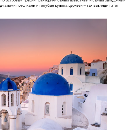
по островам Греции. Санторини самый известный и самый загадочный
дчатыми потолками и голубые купола церквей – так выглядит этот