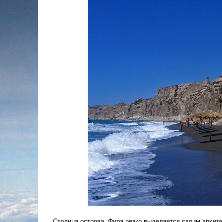
Столица острова Фира резко выделяется своим архите