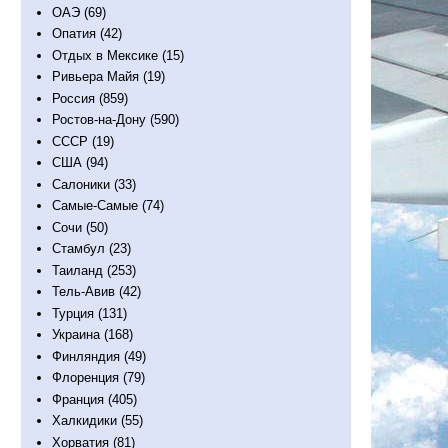
ОАЭ
(69)
Опатия
(42)
Отдых в Мексике
(15)
Ривьера Майя
(19)
Россия
(859)
Ростов-на-Дону
(590)
СССР
(19)
США
(94)
Салоники
(33)
Самые-Самые
(74)
Сочи
(50)
Стамбул
(23)
Таиланд
(253)
Тель-Авив
(42)
Турция
(131)
Украина
(168)
Финляндия
(49)
Флоренция
(79)
Франция
(405)
Халкидики
(55)
Хорватия
(81)