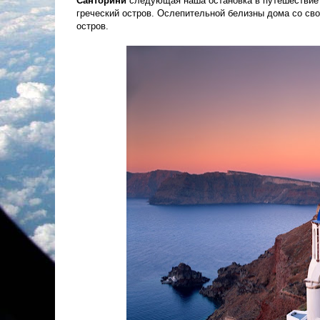
Санторини
следующая наша остановка в путешествие 
греческий остров. Ослепительной белизны дома со сво
остров.