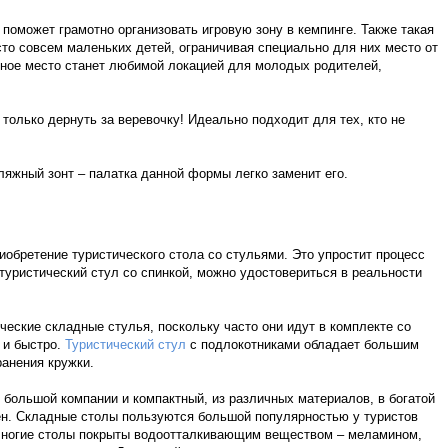
 поможет грамотно организовать игровую зону в кемпинге. Также такая
сто совсем маленьких детей, ограничивая специально для них место от
нное место станет любимой локацией для молодых родителей,
только дернуть за веревочку! Идеально подходит для тех, кто не
пляжный зонт – палатка данной формы легко заменит его.
обретение туристического стола со стульями. Это упростит процесс
туристический стул со спинкой, можно удостовериться в реальности
ческие складные стулья, поскольку часто они идут в комплекте со
 и быстро.
Туристический стул
с подлокотниками обладает большим
ранения кружки.
 большой компании и компактный, из различных материалов, в богатой
чен. Складные столы пользуются большой популярностью у туристов
 Многие столы покрыты водоотталкивающим веществом – меламином,