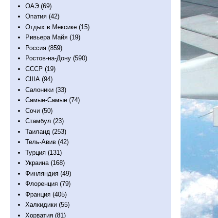
ОАЭ
(69)
Опатия
(42)
Отдых в Мексике
(15)
Ривьера Майя
(19)
Россия
(859)
Ростов-на-Дону
(590)
СССР
(19)
США
(94)
Салоники
(33)
Самые-Самые
(74)
Сочи
(50)
Стамбул
(23)
Таиланд
(253)
Тель-Авив
(42)
Турция
(131)
Украина
(168)
Финляндия
(49)
Флоренция
(79)
Франция
(405)
Халкидики
(55)
Хорватия
(81)