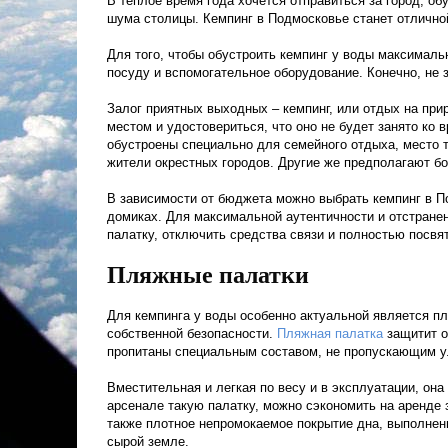
В теплое время года хочется отправиться за город, об
шума столицы. Кемпинг в Подмосковье станет отлично
Для того, чтобы обустроить кемпинг у воды максималь
посуду и вспомогательное оборудование. Конечно, не
Залог приятных выходных – кемпинг, или отдых на при
местом и удостовериться, что оно не будет занято ко
обустроены специально для семейного отдыха, место 
жители окрестных городов. Другие же предполагают бо
В зависимости от бюджета можно выбрать кемпинг в П
домиках. Для максимальной аутентичности и отстране
палатку, отключить средства связи и полностью посвя
Пляжные палатки
Для кемпинга у воды особенно актуальной является пл
собственной безопасности.
Пляжная палатка
защитит о
пропитаны специальным составом, не пропускающим ул
Вместительная и легкая по весу и в эксплуатации, он
арсенале такую палатку, можно сэкономить на аренде 
также плотное непромокаемое покрытие дна, выполнен
сырой земле.