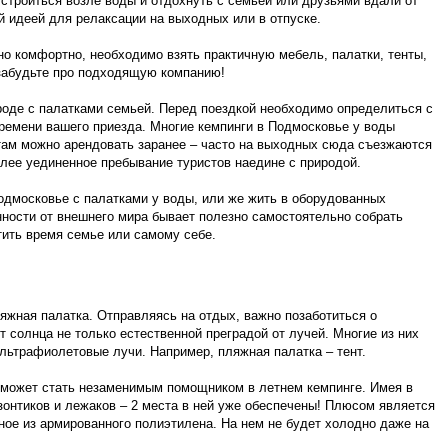
устроиться возле воды и отдохнуть с семьей или друзьями вдали от
й идеей для релаксации на выходных или в отпуске.
но комфортно, необходимо взять практичную мебель, палатки, тенты,
 забудьте про подходящую компанию!
роде с палатками семьей. Перед поездкой необходимо определиться с
 времени вашего приезда. Многие кемпинги в Подмосковье у воды
там можно арендовать заранее – часто на выходных сюда съезжаются
лее уединенное пребывание туристов наедине с природой.
одмосковье с палатками у воды, или же жить в оборудованных
нности от внешнего мира бывает полезно самостоятельно собрать
тить время семье или самому себе.
яжная палатка. Отправляясь на отдых, важно позаботиться о
т солнца не только естественной преградой от лучей. Многие из них
ьтрафиолетовые лучи. Например, пляжная палатка – тент.
а может стать незаменимым помощником в летнем кемпинге. Имея в
зонтиков и лежаков – 2 места в ней уже обеспечены! Плюсом является
ное из армированного полиэтилена. На нем не будет холодно даже на