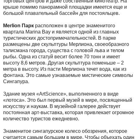
торговых центров и даже собственный кинотеатр. На
крыше помимо панорамной площадки имеется еще и
большой плавательный бассейн для постояльцев.
Merlion Парк
расположен в центре знаменитого
квартала Marina Bay и является одной из главных
туристических достопримечательностей. В парке
размещены две скульптуры Мерлиона, своеобразного
талисмана города, существа с головой льва и телом
рыбы. Одна из статуй весит более 70 тонн и имеет
высоту 8,6 метров. Другая скульптура поменьше – 2
метра в высоту. Из пасти Мерлиона течет вода, как из
фонтана. Это самые узнаваемые мистические символы
Сингапура.
Здание музея «ArtScience», выполненного в виде
«лотоса». Это был первый музей в мире, посвященный
искусству и наукам. В музейной галерее действует
постоянная арт-выставка, которая привлекает огромное
количество туристов ежедневно.
Знаменитое сингапурское колесо обозрения, которое
считается самым большим в мире. Чтобы объехать один