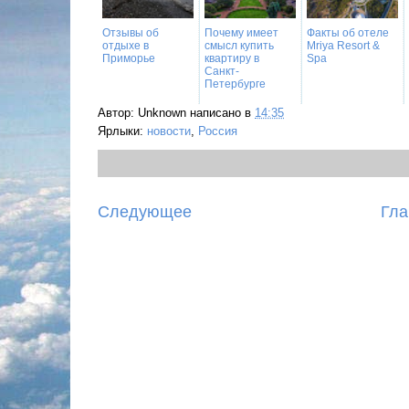
Отзывы об
Почему имеет
Факты об отеле
отдыхе в
смысл купить
Mriya Resort &
Приморье
квартиру в
Spa
Санкт-
Петербурге
Автор:
Unknown
написано в
14:35
Ярлыки:
новости
,
Россия
Следующее
Гла