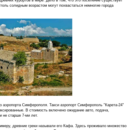
ревних курортов в мире. Дело в том, что это поселение существует
Столь солидным возрастом могут похвастаться немногие города
из аэропорта Симферополя. Такси аэропорт Симферополь "Карета-24"
ксированные. В стоимость включено ожидание авто, подача,
и не старше 7-ми лет.
римеру, древние греки называли его Кафа. Здесь проживало множество