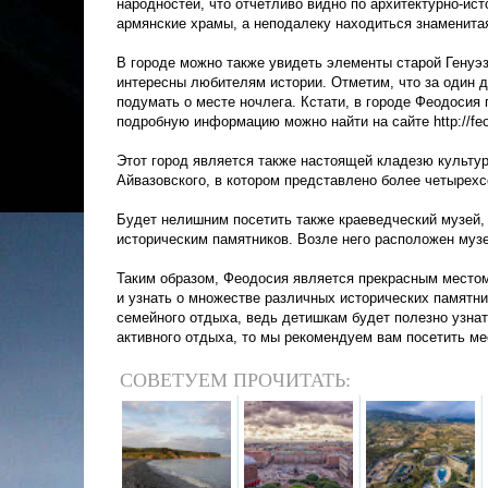
народностей, что отчетливо видно по архитектурно-ис
армянские храмы, а неподалеку находиться знаменит
В городе можно также увидеть элементы старой Генуэз
интересны любителям истории. Отметим, что за один д
подумать о месте ночлега. Кстати, в городе Феодосия
подробную информацию можно найти на сайте http://feo
Этот город является также настоящей кладезю культур
Айвазовского, в котором представлено более четырехс
Будет нелишним посетить также краеведческий музей, 
историческим памятников. Возле него расположен музе
Таким образом, Феодосия является прекрасным местом 
и узнать о множестве различных исторических памятни
семейного отдыха, ведь детишкам будет полезно узна
активного отдыха, то мы рекомендуем вам посетить м
СОВЕТУЕМ ПРОЧИТАТЬ: