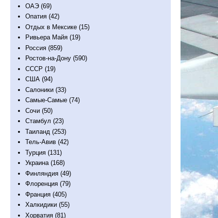
ОАЭ
(69)
Опатия
(42)
Отдых в Мексике
(15)
Ривьера Майя
(19)
Россия
(859)
Ростов-на-Дону
(590)
СССР
(19)
США
(94)
Салоники
(33)
Самые-Самые
(74)
Сочи
(50)
Стамбул
(23)
Таиланд
(253)
Тель-Авив
(42)
Турция
(131)
Украина
(168)
Финляндия
(49)
Флоренция
(79)
Франция
(405)
Халкидики
(55)
Хорватия
(81)