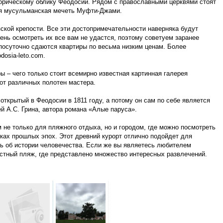
торическому облику Феодосии. Рядом с православными церквями стоят
ая мусульманская мечеть Муфти-Джами.
ской крепости. Все эти достопримечательности наверняка будут
ень осмотреть их все вам не удастся, поэтому советуем заранее
 посуточно сдаются квартиры по весьма низким ценам. Более
dosia-leto.com.
ы – чего только стоит всемирно известная картинная галерея
от различных полотен мастера.
открытый в Феодосии в 1811 году, а потому он сам по себе является
й А.С. Грина, автора романа «Алые паруса».
не только для пляжного отдыха, но и городом, где можно посмотреть
ках прошлых эпох. Этот древний курорт отлично подойдет для
ть об истории человечества. Если же вы являетесь любителем
естный пляж, где представлено множество интересных развлечений.