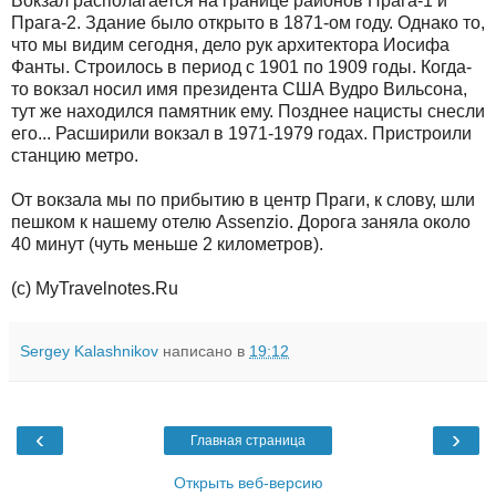
Вокзал располагается на границе районов Прага-1 и
Прага-2. Здание было открыто в 1871-ом году. Однако то,
что мы видим сегодня, дело рук архитектора Иосифа
Фанты. Строилось в период с 1901 по 1909 годы. Когда-
то вокзал носил имя президента США Вудро Вильсона,
тут же находился памятник ему. Позднее нацисты снесли
его... Расширили вокзал в 1971-1979 годах. Пристроили
станцию метро.
От вокзала мы по прибытию в центр Праги, к слову, шли
пешком к нашему отелю Assenzio. Дорога заняла около
40 минут (чуть меньше 2 километров).
(с) MyTravelnotes.Ru
Sergey Kalashnikov
написано в
19:12
‹
›
Главная страница
Открыть веб-версию