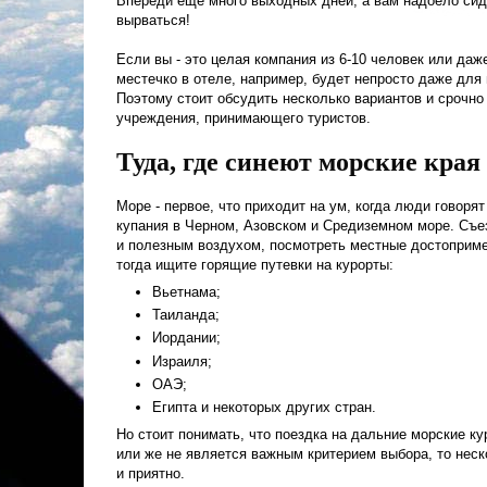
Впереди ещё много выходных дней, а вам надоело сид
вырваться!
Если вы - это целая компания из 6-10 человек или даж
местечко в отеле, например, будет непросто даже для
Поэтому стоит обсудить несколько вариантов и срочн
учреждения, принимающего туристов.
Туда, где синеют морские края
Море - первое, что приходит на ум, когда люди говоря
купания в Черном, Азовском и Средиземном море. Съез
и полезным воздухом, посмотреть местные достопримеч
тогда ищите горящие путевки на курорты:
Вьетнама;
Таиланда;
Иордании;
Израиля;
ОАЭ;
Египта и некоторых других стран.
Но стоит понимать, что поездка на дальние морские ку
или же не является важным критерием выбора, то нес
и приятно.