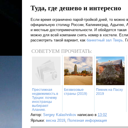
Туда, где дешево и интересно
Если время ограничено парой-тройкой дней, то можно 
официальную столицу России, Калининград, Адыгею, 
и местные достопримечательности. И обойдется такая 
можно для всей компании снять номер в хостеле. Если
рассмотреть такой вариант, как
банкетный зал Тверь
. 
СОВЕТУЕМ ПРОЧИТАТЬ:
Престижная
Безвизовые
Пикник на Пасху
недвижимость в
страны (2019)
2019
Турции: почему
иностранцы
выбирают
Аланию.
Автор:
Sergey Kalashnikov
написано в
13:02
Ярлыки:
весна 2019
,
Полезная информация