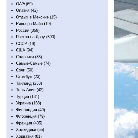
ОАЭ
(69)
Опатия
(42)
Отдых в Мексике
(15)
Ривьера Майя
(19)
Россия
(859)
Ростов-на-Дону
(590)
СССР
(19)
США
(94)
Салоники
(33)
Самые-Самые
(74)
Сочи
(50)
Стамбул
(23)
Таиланд
(253)
Тель-Авив
(42)
Турция
(131)
Украина
(168)
Финляндия
(49)
Флоренция
(79)
Франция
(405)
Халкидики
(55)
Хорватия
(81)