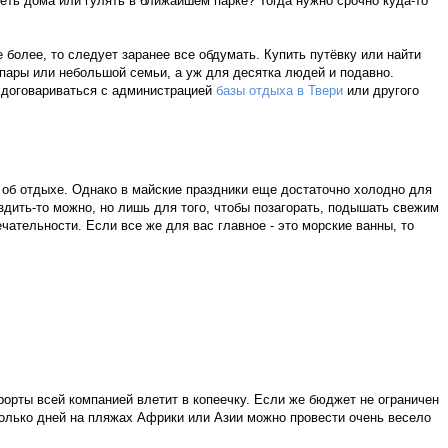
еть дома или гулять в ближайшем парке? Тогда нужно срочно куда-то
е более, то следует заранее все обдумать. Купить путёвку или найти
 пары или небольшой семьи, а уж для десятка людей и подавно.
о договариваться с администрацией
базы отдыха в Твери
или другого
т об отдыхе. Однако в майские праздники еще достаточно холодно для
дить-то можно, но лишь для того, чтобы позагорать, подышать свежим
ательности. Если все же для вас главное - это морские ванны, то
рорты всей компанией влетит в копеечку. Если же бюджет не ограничен
колько дней на пляжах Африки или Азии можно провести очень весело